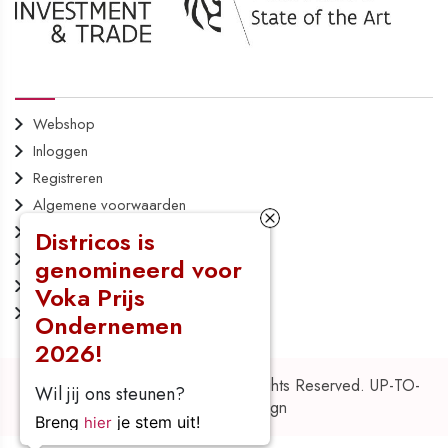
AAN DE SLAG
Webshop
Inloggen
Registreren
Algemene voorwaarden
Privacy policy
Districos is
Cookiebeleid
genomineerd voor
Bestellen
Voka Prijs
Retourneren
Ondernemen
2026!
Copyright © 2026 Districos. All Rights Reserved.
UP-TO-
Wil jij ons steunen?
DATE WebDesign
Breng
je stem uit!
hier