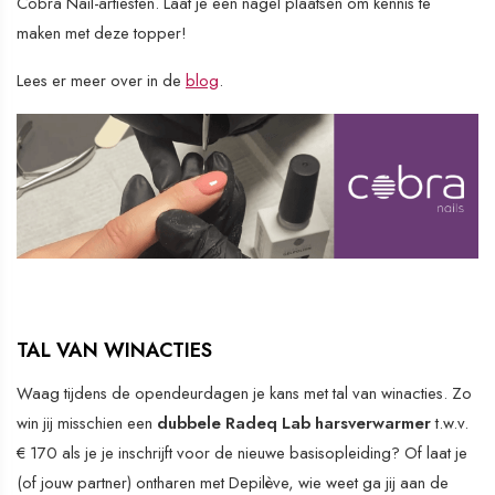
Cobra Nail-artiesten. Laat je een nagel plaatsen om kennis te
maken met deze topper!
Lees er meer over in de
blog
.
TAL VAN WINACTIES
Waag tijdens de opendeurdagen je kans met tal van winacties. Zo
win jij misschien een
dubbele Radeq Lab harsverwarmer
t.w.v.
€ 170 als je je inschrijft voor de nieuwe basisopleiding? Of laat je
(of jouw partner) ontharen met Depilève, wie weet ga jij aan de