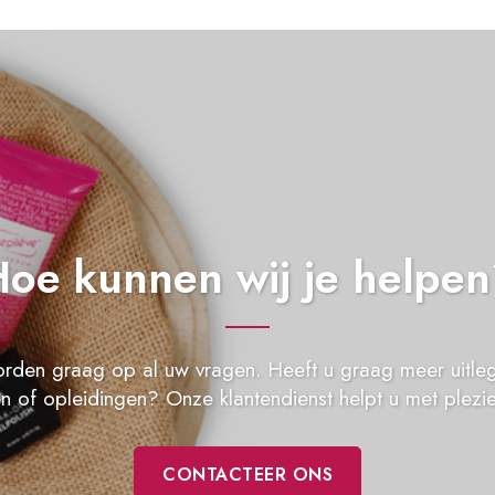
oe kunnen wij je helpe
rden graag op al uw vragen. Heeft u graag meer uitle
n of opleidingen? Onze klantendienst helpt u met plezie
CONTACTEER ONS