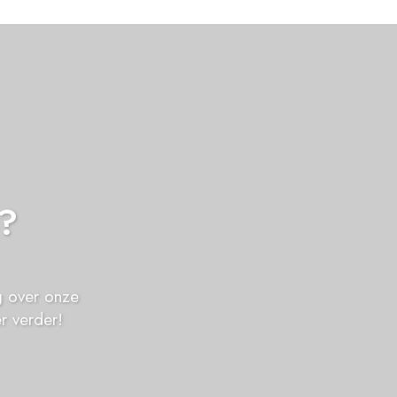
n?
g over onze
r verder!