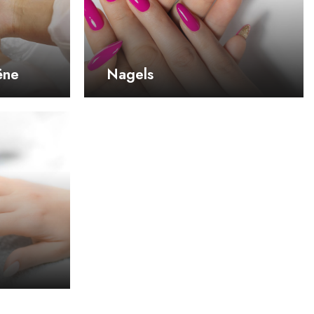
ëne
Nagels