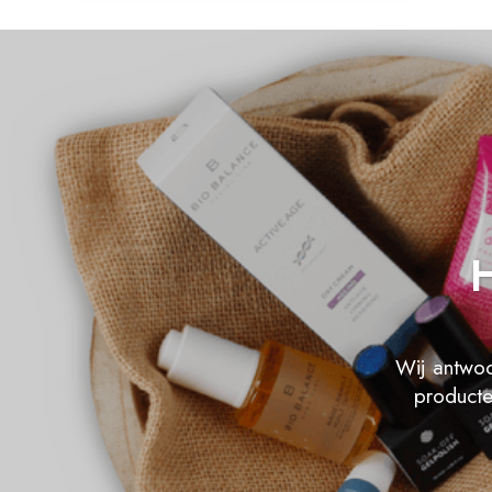
H
Wij antwoo
producte