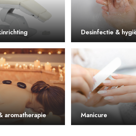
kinrichting
Desinfectie & hygi
& aromatherapie
Manicure